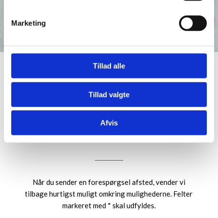
Marketing
Tillad alle
Tillad valgte
Kontakt os
Afvis
Send en forespørgsel om dit selskab
​Når du sender en forespørgsel afsted, vender vi
tilbage hurtigst muligt omkring mulighederne.​​​ Felter
markeret med * skal udfyldes.