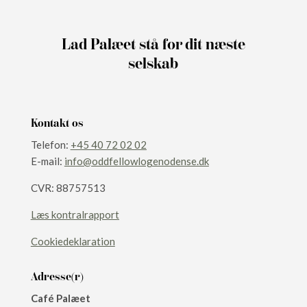
Lad Palæet stå for dit næste
selskab
Kontakt os
​Telefon:
+45 40 72 02 02
E-mail:
info@oddfellowlogenodense.dk
CVR: 88757513​​​
Læs kontralrapport
Cookiedeklaration
Adresse(r)
Café Palæet