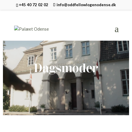
+45 40 72 02 02
info@oddfellowlogenodense.dk
Dagsmøder