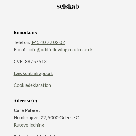
selskab
Kontakt os
​Telefon:
+45 40 72 02 02
E-mail:
info@oddfellowlogenodense.dk
CVR: 88757513​​​
Læs kontralrapport
Cookiedeklaration
Adresse(r)
Café Palæet
Hunderupvej 22,​ 5000 Odense C
Rutevejledning