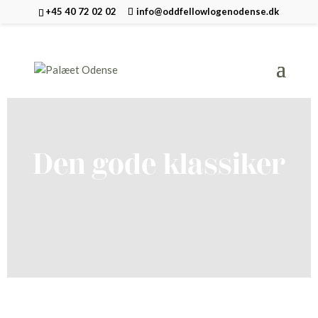
+45 40 72 02 02
info@oddfellowlogenodense.dk
Den gode klassiker