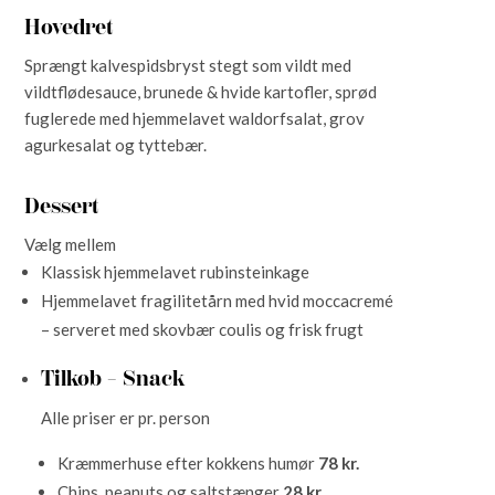
Hovedret
Sprængt kalvespidsbryst stegt som vildt med
vildtflødesauce, brunede & hvide kartofler, sprød
fuglerede med hjemmelavet waldorfsalat, grov
agurkesalat og tyttebær.
Dessert
Vælg mellem
Klassisk hjemmelavet rubinsteinkage
Hjemmelavet fragilitetårn med hvid moccacremé
– serveret med skovbær coulis og frisk frugt
Tilkøb – Snack
Alle priser er pr. person
Kræmmerhuse efter kokkens humør
78 kr.
Chips, peanuts og saltstænger
28
kr.