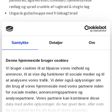
pølsebrød, agurkerelish, chilimayo, hjemmesyltede
rødløg og sprød crumble af rugbrød & stegte løg
Ungarsk gullachsuppe med friskbagt brød
Tilkøb – Personale
Alle priser er pr. person
Samtykke
Detaljer
Om
Ekstra timer ved selskaber
35 kr.
Ekstra timer ved selskaber med ad libitum
75 kr.
Denne hjemmeside bruger cookies
Vi bruger cookies til at tilpasse vores indhold og
Download printvenlig version
annoncer, til at vise dig funktioner til sociale medier og til
at analysere vores trafik. Vi deler også oplysninger om
din brug af vores hjemmeside med vores partnere inden
for sociale medier, annonceringspartnere og
analysepartnere. Vores partnere kan kombinere disse
data med andre oplysninger, du har givet dem, eller som
de har indsamlet fra din brug af deres tjenester.